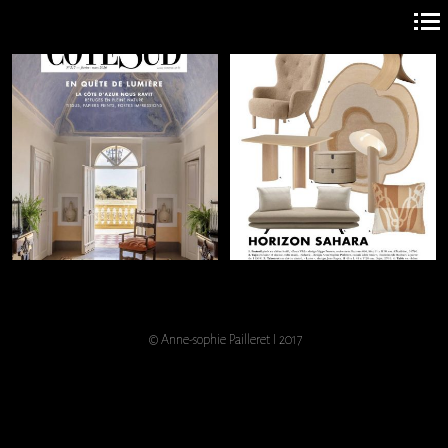
Navigation
principale
+
+
© Anne-sophie Pailleret I 2017