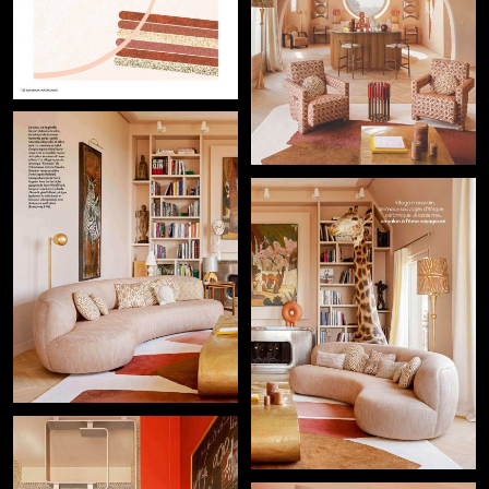
+
+
+