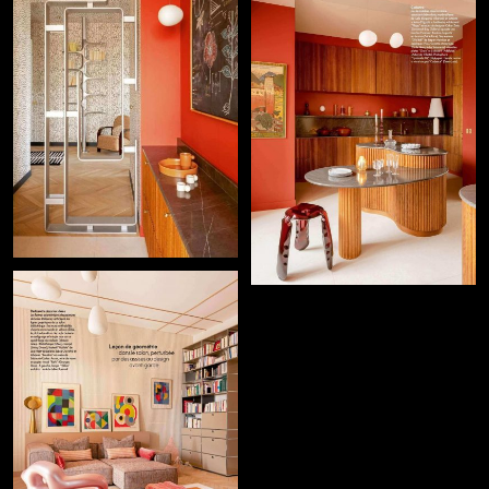
+
+
+
+